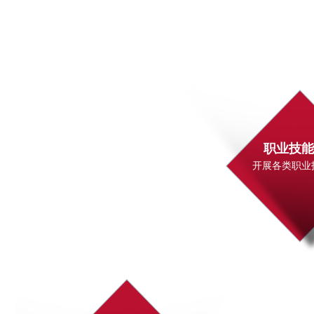
职业技能
开展各类职业