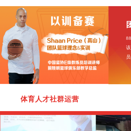
8
该
员
体育人才社群运营
成立“体育经纪人之家”、“教练员联盟”，为学员提供可持续